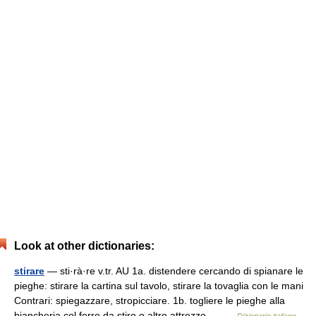
Look at other dictionaries:
stirare
— sti·rà·re v.tr. AU 1a. distendere cercando di spianare le
pieghe: stirare la cartina sul tavolo, stirare la tovaglia con le mani
Contrari: spiegazzare, stropicciare. 1b. togliere le pieghe alla
biancheria col ferro da stiro o altro attrezzo… …