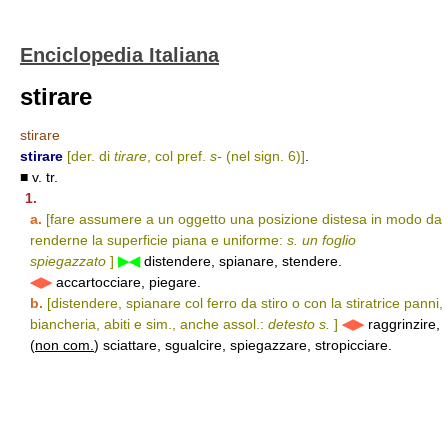
Enciclopedia Italiana
stirare
stirare
stirare
[der. di
tirare
, col pref.
s-
(nel sign. 6)]
.
■ v. tr.
1.
a.
[fare assumere a un oggetto una posizione distesa in modo da
renderne la superficie piana e uniforme:
s. un foglio
spiegazzato
]
▶◀
distendere, spianare, stendere.
◀▶
accartocciare, piegare.
b.
[distendere, spianare col ferro da stiro o con la stiratrice panni,
biancheria, abiti e sim., anche assol.:
detesto s.
]
◀▶
raggrinzire,
(
non com.
) sciattare, sgualcire, spiegazzare, stropicciare.