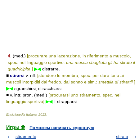
4.
(
med.
)
[procurare una lacerazione, in riferimento a muscolo,
spec. nel linguaggio sportivo:
una mossa sbagliata gli ha stirato il
quadricipite
]
▶◀
distrarre.
■
stirarsi
v. rifl.
[stendere le membra, spec. per dare tono ai
muscoli intorpiditi dal freddo, dal sonno e sim.:
smettila di stirarti!
]
▶◀
sgranchirsi, stiracchiarsi.
■ v. intr. pron. (
med.
)
[procurarsi uno stiramento, spec. nel
linguaggio sportivo]
▶◀
↑
strapparsi.
Enciclopedia Italiana
.
2013
.
Игры ⚽
Поможем написать курсовую
stiramento
stirato