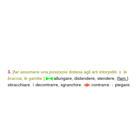
3.
[far assumere una posizione distesa agli arti intorpiditi:
s. le
braccia, le gambe
]
▶◀
allungare, distendere, stendere, (
fam.
)
stiracchiare.
‖
decontrarre, sgranchire.
◀▶
contrarre.
↓
piegare.