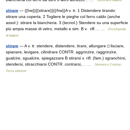
Dizionario italiano
stirare
— {{hw}}{{stirare}}{{/hw}}A v. tr. 1 Distendere tirando:
stirare una coperta. 2 Togliere le pieghe col ferro caldo (anche
assol.): stirare la biancheria. 3 (tecnol.) Stendere su una superficie
più ampia masse di vetro, metallo e sim. B v. rilf.… …
Enciclopedia
di italiano
stirare
— A v. tr. stendere, distendere, tirare, allungare □ lisciare,
spianare, levigare, cilindrare CONTR. aggrinzire, raggrinzire,
gualcire, sgualcire, spiegazzare B stirarsi v. rifl. (fam.) sgranchirsi,
stendersi, stiracchiarsi CONTR. contrarsi,… …
Sinonimi e Contrari.
Terza edizione