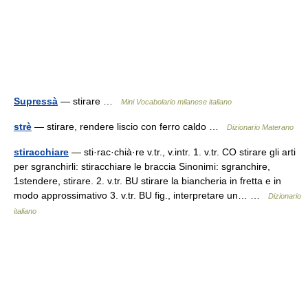
Supressà
— stirare …
Mini Vocabolario milanese italiano
strè
— stirare, rendere liscio con ferro caldo …
Dizionario Materano
stiracchiare
— sti·rac·chià·re v.tr., v.intr. 1. v.tr. CO stirare gli arti
per sgranchirli: stiracchiare le braccia Sinonimi: sgranchire,
1stendere, stirare. 2. v.tr. BU stirare la biancheria in fretta e in
modo approssimativo 3. v.tr. BU fig., interpretare un… …
Dizionario
italiano