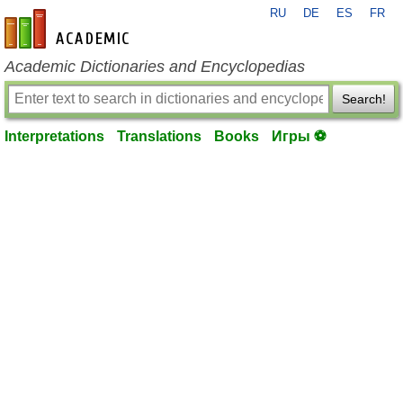
RU
DE
ES
FR
en-academic.com
Academic Dictionaries and Encyclopedias
Search!
Interpretations
Translations
Books
Игры ⚽