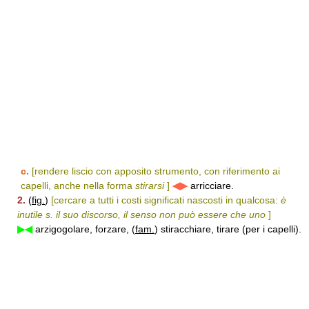
c.
[rendere liscio con apposito strumento, con riferimento ai
capelli, anche nella forma
stirarsi
]
◀▶
arricciare.
2.
(
fig.
)
[cercare a tutti i costi significati nascosti in qualcosa:
è
inutile s. il suo discorso, il senso non può essere che uno
]
▶◀
arzigogolare, forzare, (
fam.
) stiracchiare, tirare (per i capelli).