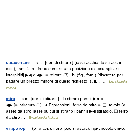
stiracchiare
— v. tr. [der. di stirare ] (io stiràcchio, tu stiracchi,
ecc.), fam. 1. a. [far assumere una posizione distesa agli arti
intorpiditi] ▶◀ e ◀▶ [➨ stirare (3)]. b. (fig., fam.) [discutere per
pagare un prezzo minore di quello richiesto: s. il… …
Enciclopedia
Italiana
stiro
— s.m. [der. di stirare ]. [lo stirare panni] ▶◀ e
◀▶ [➨ stiratura (1)]. ● Espressioni: ferro da stiro ➨ ❑; tavolo (o
asse) da stiro [asse su cui si stirano i panni] ▶◀ stiratoio. ❑ ferro
da stiro …
Enciclopedia Italiana
стиратор
— (от итал. stirare растягивать), приспособление,