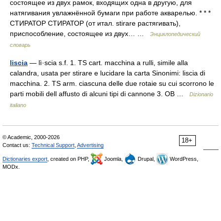
состоящее из двух рамок, входящих одна в другую, для
натягивания увлажнённой бумаги при работе акварелью. * * *
СТИРАТОР СТИРАТОР (от итал. stirare растягивать),
приспособление, состоящее из двух… …
Энциклопедический
словарь
liscia
— lì·scia s.f. 1. TS cart. macchina a rulli, simile alla
calandra, usata per stirare e lucidare la carta Sinonimi: liscia di
macchina. 2. TS arm. ciascuna delle due rotaie su cui scorrono le
parti mobili dell affusto di alcuni tipi di cannone 3. OB …
Dizionario
italiano
© Academic, 2000-2026
18+
Contact us:
Technical Support
,
Advertising
Dictionaries export
, created on PHP,
Joomla,
Drupal,
WordPress,
MODx.